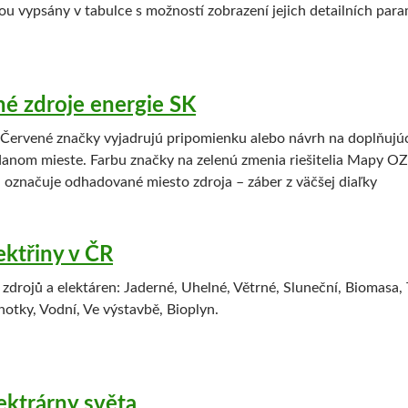
ou vypsány v tabulce s možností zobrazení jejich detailních para
é zdroje energie SK
Červené značky vyjadrujú pripomienku alebo návrh na doplňujú
danom mieste. Farbu značky na zelenú zmenia riešitelia Mapy O
 označuje odhadované miesto zdroja – záber z väčšej diaľky
ektřiny v ČR
drojů a elektáren: Jaderné, Uhelné, Větrné, Sluneční, Biomasa, 
otky, Vodní, Ve výstavbě, Bioplyn.
ektrárny světa