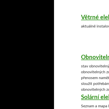
Větrné ele
aktuálně instalo
Obnoviteln
stav obnovitelný
obnovitelných z
přenosem naměře
sloužit potřebám
obnovitelných zd
Solární el
Seznam a mapa F