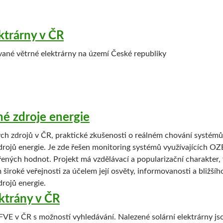
ktrárny v ČR
vané větrné elektrárny na území České republiky
é zdroje energie
ch zdrojů v ČR, praktické zkušenosti o reálném chování systémů 
drojů energie. Je zde řešen monitoring systémů využívajících O
ných hodnot. Projekt má vzdělávací a popularizační charakter, 
 široké veřejnosti za účelem její osvěty, informovanosti a bližší
rojů energie.
ektrány v ČR
VE v ČR s možností vyhledávání. Nalezené solární elektrárny js