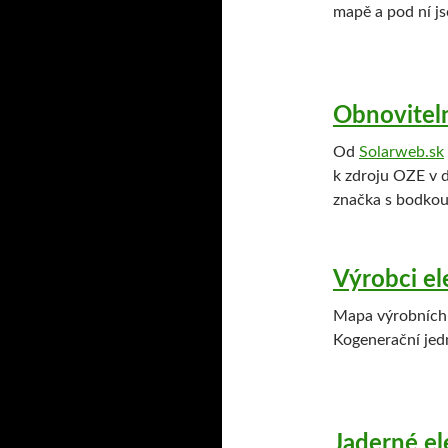
mapě a pod ní js
Obnoviteln
Od
Solarweb.sk
k zdroju OZE v 
značka s bodkou
Výrobci el
Mapa výrobních z
Kogenerační jedn
Jaderné el