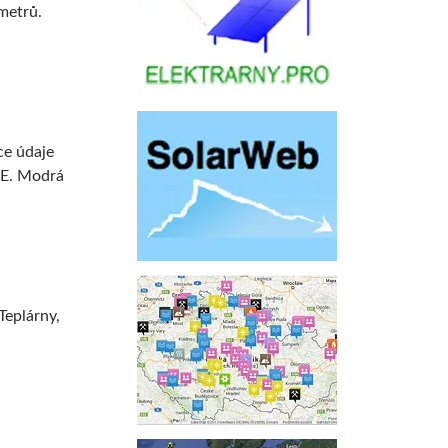
metrů.
ce údaje
ZE. Modrá
Teplárny,