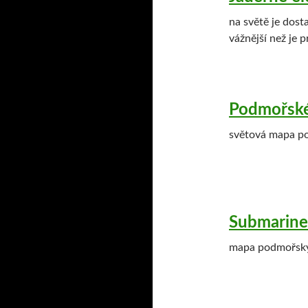
na světě je dost
vážnější než je 
Podmořské
světová mapa p
Submarine
mapa podmořský