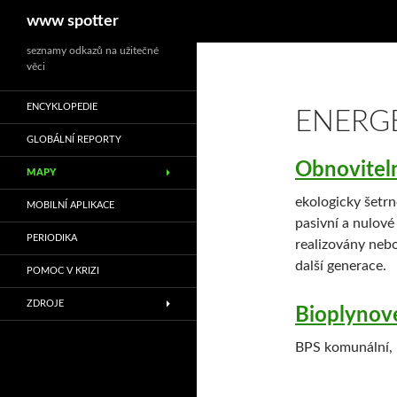
Hledat
www spotter
Přejít
seznamy odkazů na užitečné
věci
k
obsahu
ENCYKLOPEDIE
ENERG
webu
GLOBÁLNÍ REPORTY
Obnovitel
MAPY
ekologicky šetrn
MOBILNÍ APLIKACE
pasivní a nulové
PERIODIKA
realizovány nebo
další generace.
POMOC V KRIZI
ZDROJE
Bioplynové
BPS komunální, 