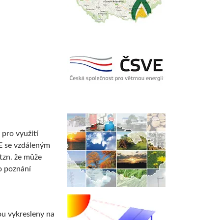
pro využití
ZE se vzdáleným
tzn. že může
ho poznání
ou vykresleny na